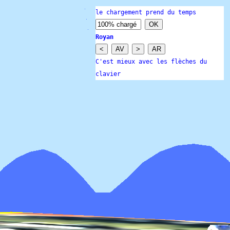
le chargement prend du temps
OK
Royan
<
AV
>
AR
C'est mieux avec les flèches du
clavier