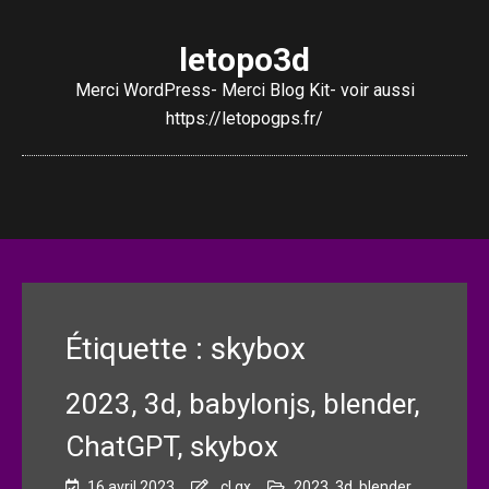
letopo3d
Merci WordPress- Merci Blog Kit- voir aussi
https://letopogps.fr/
Étiquette :
skybox
2023, 3d, babylonjs, blender,
ChatGPT, skybox
16 avril 2023
cl gx
2023
,
3d
,
blender
,