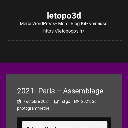
letopo3d
Merci WordPress- Merci Blog Kit- voir aussi
https://letopogps.fr/
2021- Paris – Assemblage
7 octobre 2021
cl gx
2021
,
3d
,
photogrammétrie