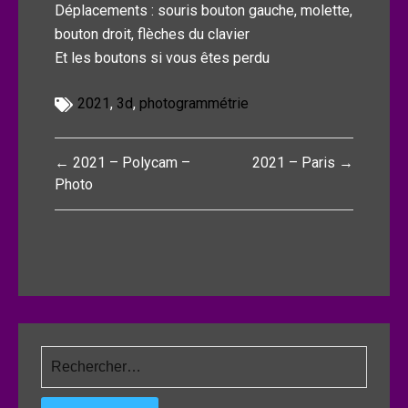
Déplacements : souris bouton gauche, molette,
bouton droit, flèches du clavier
Et les boutons si vous êtes perdu
2021
,
3d
,
photogrammétrie
Navigation
← 2021 – Polycam –
2021 – Paris →
de
Photo
l’article
Rechercher :