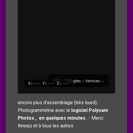
encore plus d’assemblage (très lourd)…
Photogrammétrie avec le
logiciel Polycam
Photos , en quelques minutes
..- Merci
threejs et à tous les autres