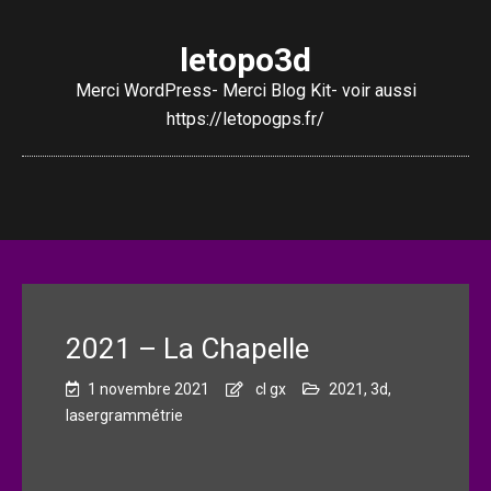
letopo3d
Merci WordPress- Merci Blog Kit- voir aussi
https://letopogps.fr/
2021 – La Chapelle
1 novembre 2021
cl gx
2021
,
3d
,
lasergrammétrie