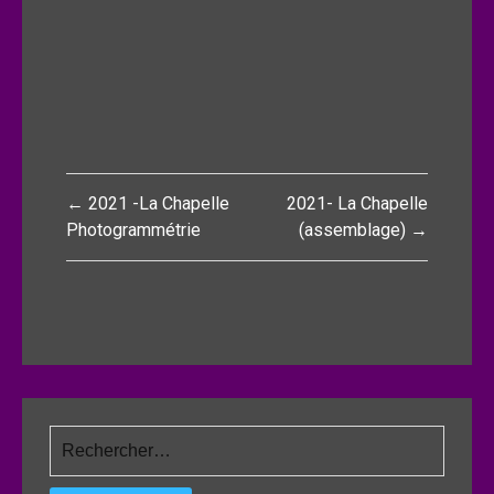
Navigation
← 2021 -La Chapelle
2021- La Chapelle
de
Photogrammétrie
(assemblage) →
l’article
Rechercher :