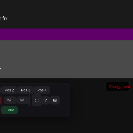
.fr/
e