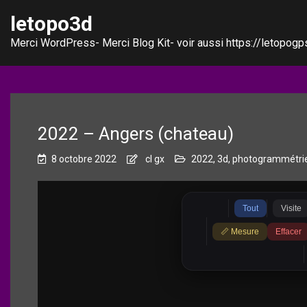
letopo3d
Merci WordPress- Merci Blog Kit- voir aussi https://letopogps
2022 – Angers (chateau)
8 octobre 2022
cl gx
2022
,
3d
,
photogrammétri