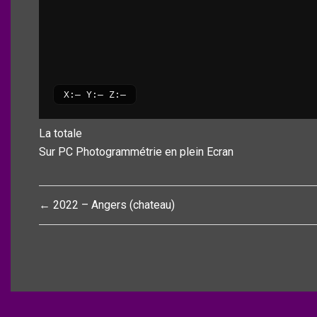
La totale
Sur PC Photogrammétrie en plein Ecran
Navigation
← 2022 – Angers (chateau)
de
l’article