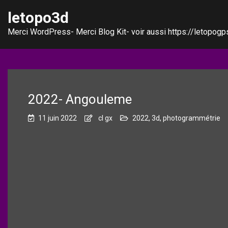
letopo3d
Merci WordPress- Merci Blog Kit- voir aussi https://letopogps
2022- Angouleme
11 juin 2022
cl gx
2022
,
3d
,
photogrammétrie