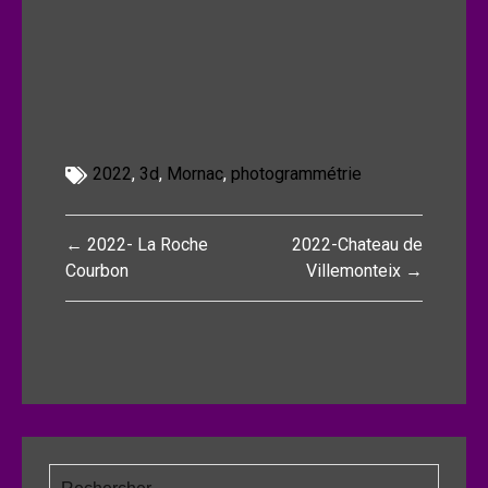
2022
,
3d
,
Mornac
,
photogrammétrie
Navigation
← 2022- La Roche
2022-Chateau de
de
Courbon
Villemonteix →
l’article
Rechercher :