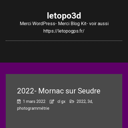
letopo3d
Merci WordPress- Merci Blog Kit- voir aussi
https://letopogps.fr/
2022- Mornac sur Seudre
1 mars 2022
cl gx
2022
,
3d
,
photogrammétrie