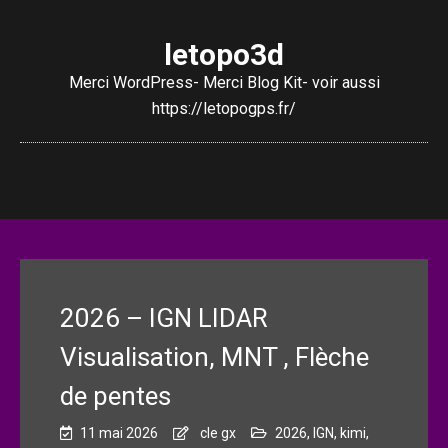
letopo3d
Merci WordPress- Merci Blog Kit- voir aussi
https://letopogps.fr/
2026 – IGN LIDAR
Visualisation, MNT , Flèche
de pentes
11 mai 2026
cle gx
2026
,
IGN
,
kimi
,