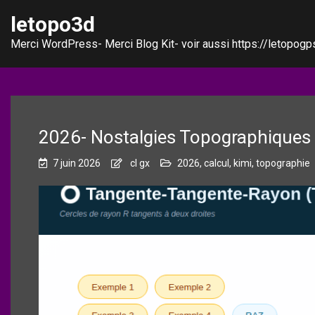
letopo3d
Merci WordPress- Merci Blog Kit- voir aussi https://letopogps
2026- Nostalgies Topographiques
7 juin 2026
cl gx
2026
,
calcul
,
kimi
,
topographie