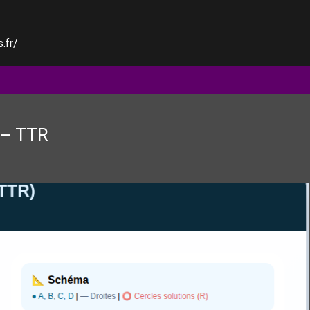
.fr/
 – TTR