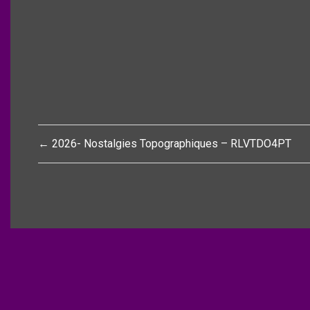
Navigation
← 2026- Nostalgies Topographiques – RLVTDO4PT
de
l’article