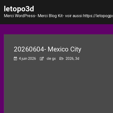
letopo3d
Merci WordPress- Merci Blog Kit- voir aussi https://letopogps
20260604- Mexico City
4 juin 2026
cle gx
2026
,
3d