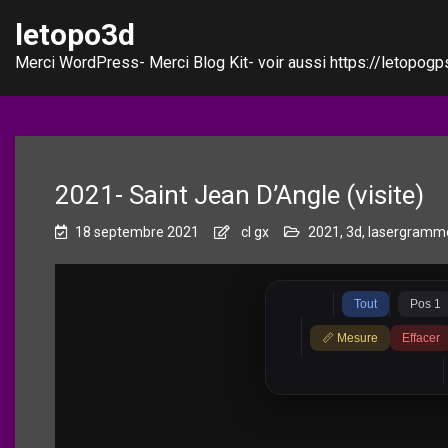
letopo3d
Merci WordPress- Merci Blog Kit- voir aussi https://letopogps
2021- Saint Jean D’Angle (visite)
18 septembre 2021
cl gx
2021
,
3d
,
lasergrammé