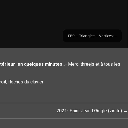
 intérieur en quelques minutes
..- Merci threejs et à tous les
it, flèches du clavier
2021- Saint Jean D’Angle (visite) →