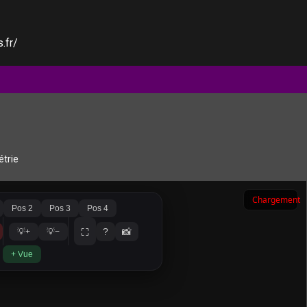
.fr/
trie