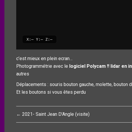
c’est mieux en plein ecran…
Photogrammétrie avec le
logiciel Polycam !! lidar en
autres
Déplacements : souris bouton gauche, molette, bouton dro
Et les boutons si vous êtes perdu
Navigation
← 2021- Saint Jean D’Angle (visite)
de