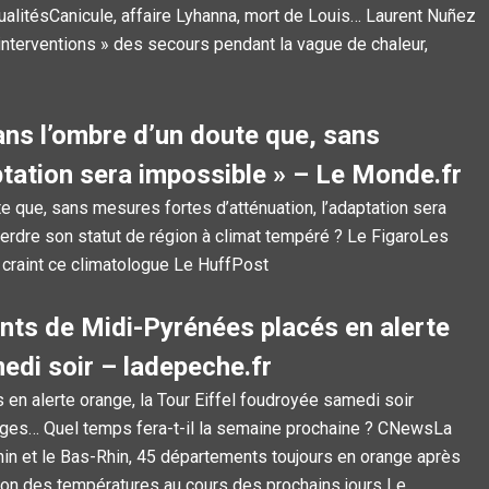
ctualitésCanicule, affaire Lyhanna, mort de Louis… Laurent Nuñez
 interventions » des secours pendant la vague de chaleur,
ans l’ombre d’un doute que, sans
ptation sera impossible » – Le Monde.fr
e que, sans mesures fortes d’atténuation, l’adaptation sera
perdre son statut de région à climat tempéré ? Le FigaroLes
, craint ce climatologue Le HuffPost
nts de Midi-Pyrénées placés en alerte
edi soir – ladepeche.fr
en alerte orange, la Tour Eiffel foudroyée samedi soir
ages… Quel temps fera-t-il la semaine prochaine ? CNewsLa
hin et le Bas-Rhin, 45 départements toujours en orange après
ution des températures au cours des prochains jours Le