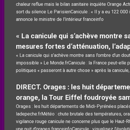
chaleur reflue mais le bilan sanitaire inquiète Orange A
sort du silence Le ParisienCanicule : « Il y a eu 122 000
annonce le ministre de l’Intérieur franceinfo
« La canicule qui s’achève montre s
mesures fortes d’atténuation, l’ada
« La canicule qui s’achève montre sans l’ombre d’un dout
impossible » Le Monde.frCanicule : la France peut-elle 
politiques « passeront à autre chose » après la canicule
DIRECT. Orages : les huit départeme
orange, la Tour Eiffel foudroyée sam
Orages : les huit départements de Midi-Pyrénées placés 
ladepeche.frMétéo : chute brutale des températures, or
vigilance rouge canicule ne concerne plus que le Haut-R
une nuit d’orages franceinfoCanicule : visualisez l’évol