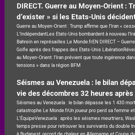
DIRECT. Guerre au Moyen-Orient : Tr
d’exister » si les Etats-Unis décide
Guerre au Moyen-Orient : Trump affirme que l’Iran « cesse
L’IndépendantLes Etats-Unis bombardent à nouveau l’Iran,
Bahreïn en représailles Le Monde.frEN DIRECT – Guerre 
Golfe après des frappes des Etats-Unis LibérationRéveil 
au Moyen-Orient: l’Iran prévient que toute ingérence dans
tensions » dans la région BFM
Séismes au Venezuela : le bilan dép
vie des décombres 32 heures après 
Séismes au Venezuela : le bilan dépasse les 1 430 mort
catastrophe Le Monde.frUn joueur pro perd sa femme et
L’ÉquipeVenezuela : après les séismes meurtriers, Was
temps presse pour retrouver les survivants du double t
à Budapest, record de chaleur en Allemagne et Coupe du m