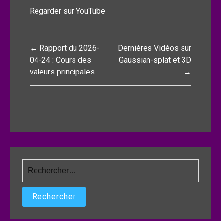
Regarder sur YouTube
Navigation
← Rapport du 2026-
Dernières Vidéos sur
de
04-24 : Cours des
Gaussian-splat et 3D
valeurs principales
→
l’article
Rechercher :