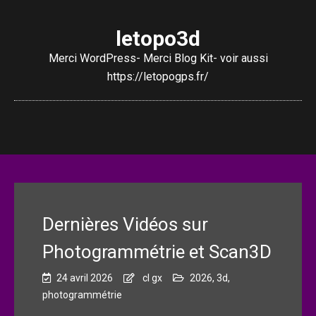
letopo3d
Merci WordPress- Merci Blog Kit- voir aussi
https://letopogps.fr/
Dernières Vidéos sur
Photogrammétrie et Scan3D
24 avril 2026
cl gx
2026
,
3d
,
photogrammétrie