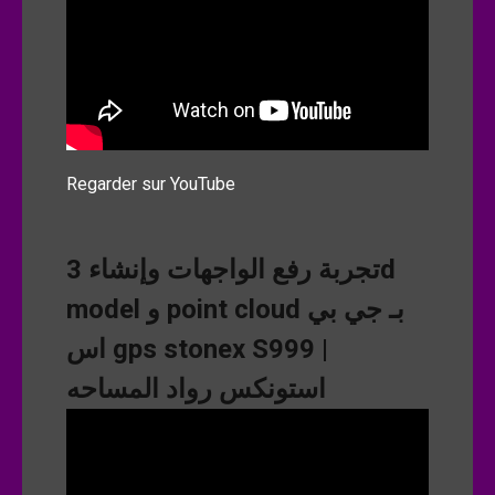
Regarder sur YouTube
تجربة رفع الواجهات وإنشاء 3d
model و point cloud بـ جي بي
اس gps stonex S999 |
استونكس رواد المساحه