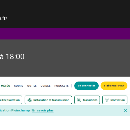
.fr/
à 18:00