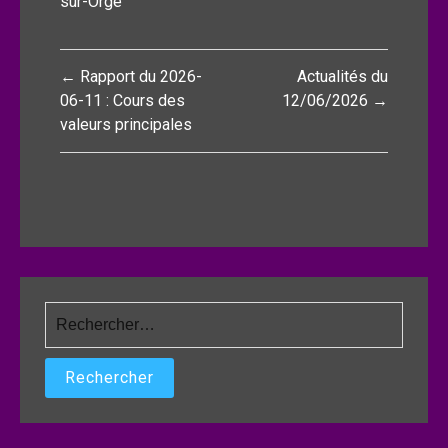
sur-Orge
Navigation
← Rapport du 2026-
Actualités du
de
06-11 : Cours des
12/06/2026 →
valeurs principales
l’article
Rechercher :