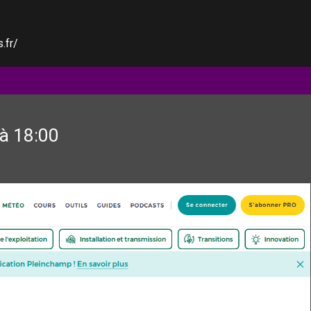
.fr/
à 18:00