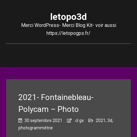
letopo3d
Merci WordPress- Merci Blog Kit- voir aussi
https://letopogps.fr/
2021- Fontainebleau-
Polycam – Photo
30 septembre 2021
cl gx
2021
,
3d
,
photogrammétrie