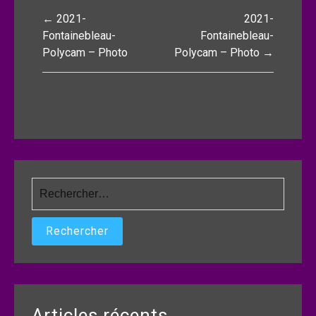
Navigation
← 2021-
2021-
de
Fontainebleau-
Fontainebleau-
Polycam – Photo
Polycam – Photo →
l’article
Rechercher :
Articles récents