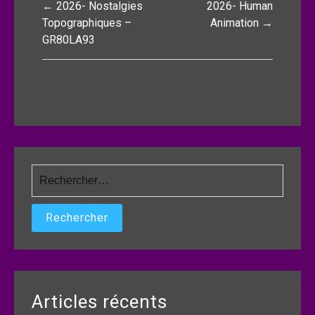
← 2026- Nostalgies
2026- Human
de
Topographiques –
Animation →
GR80LA93
l’article
Rechercher :
Articles récents