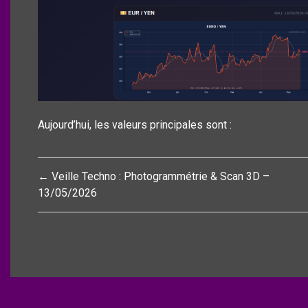
Aujourd’hui, les valeurs principales sont :
Navigation
← Veille Techno : Photogrammétrie & Scan 3D –
de
13/05/2026
l’article