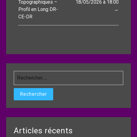
de
Topographiques –
18/05/2026 à 18:00
Profil en Long DR-
→
l’article
CE-DR
Rechercher :
Articles récents