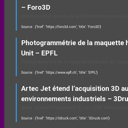
– Foro3D
Reconstruction virtuelle de leffondrement structurel 
Source : {‘href’: ‘https://foro3d.com’, ‘title’: ‘Foro3D’}
Photogrammétrie de la maquette 
Unit – EPFL
Photogrammétrie de la maquette historique de Laus
Source : {‘href’: ‘https://www.epfl.ch’, ‘title’: ‘EPFL’}
Artec Jet étend l’acquisition 3D a
environnements industriels – 3Dr
Artec Jet étend l’acquisition 3D au LiDAR mobile pou
Source : {‘href’: ‘https://3druck.com’, ‘title’: ‘3Druck.com’}