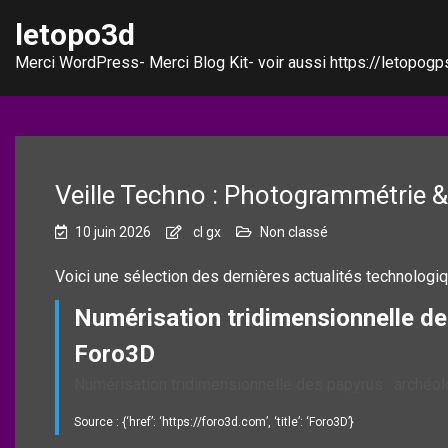
letopo3d
Merci WordPress- Merci Blog Kit- voir aussi https://letopogps
Veille Techno : Photogrammétrie
10 juin 2026
cl gx
Non classé
Voici une sélection des dernières actualités technologi
Numérisation tridimensionnelle de
Foro3D
Numérisation tridimensionnelle des papyrus : archéo
Source : {‘href’: ‘https://foro3d.com’, ‘title’: ‘Foro3D’}