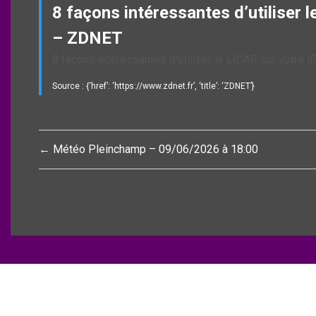
8 façons intéressantes d’utiliser 
– ZDNET
8 façons intéressantes d’utiliser le LiDAR sur votre 
Source : {‘href’: ‘https://www.zdnet.fr’, ‘title’: ‘ZDNET’}
Navigation
← Météo Pleinchamp – 09/06/2026 à 18:00
de
l’article
Copyright © All rights reserved.