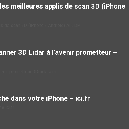
 les meilleures applis de scan 3D (iPhone
lis de scan 3D (iPhone / Android) All3DP
nner 3D Lidar à l’avenir prometteur –
avenir prometteur 3Druck.com
hé dans votre iPhone – ici.fr
 ici.fr