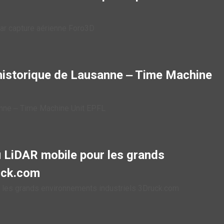
par capture aérienne Foro3D
historique de Lausanne ‒ Time Machine
anne ‒ Time Machine Unit EPFL
u LiDAR mobile pour les grands
uck.com
r les grands environnements industriels 3Druck.com