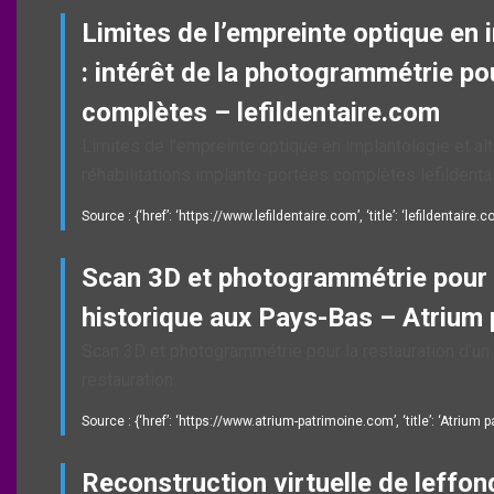
Limites de l’empreinte optique en 
: intérêt de la photogrammétrie po
complètes – lefildentaire.com
Limites de l’empreinte optique en implantologie et al
réhabilitations implanto-portées complètes lefildenta
Source : {‘href’: ‘https://www.lefildentaire.com’, ‘title’: ‘lefildentaire.c
Scan 3D et photogrammétrie pour l
historique aux Pays-Bas – Atrium 
Scan 3D et photogrammétrie pour la restauration d’un
restauration
Source : {‘href’: ‘https://www.atrium-patrimoine.com’, ‘title’: ‘Atrium 
Reconstruction virtuelle de leffon