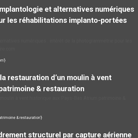
implantologie et alternatives numériques
ur les réhabilitations implanto-portées
ternatives numériques : intérêt de la photogrammétrie pour les
ire.com
om’}
a restauration d’un moulin à vent
patrimoine & restauration
 moulin à vent historique aux Pays-Bas Atrium patrimoine &
patrimoine & restauration’}
drement structurel par capture aérienne