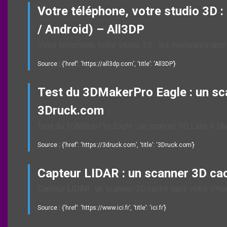
Votre téléphone, votre studio 3D :
/ Android) – All3DP
Votre téléphone, votre studio 3D : les meilleures app
Source : {‘href’: ‘https://all3dp.com’, ‘title’: ‘All3DP’}
Test du 3DMakerPro Eagle : un sca
3Druck.com
Test du 3DMakerPro Eagle : un scanner 3D Lidar à l’
Source : {‘href’: ‘https://3druck.com’, ‘title’: ‘3Druck.com’}
Capteur LIDAR : un scanner 3D cac
Capteur LIDAR : un scanner 3D caché dans votre iPhone
Source : {‘href’: ‘https://www.ici.fr’, ‘title’: ‘ici.fr’}